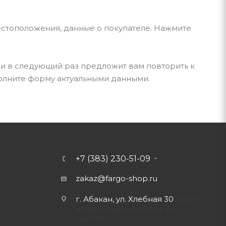
естоположения, данные о покупателе. Нажмите
 и в следующий раз предложит вам повторить к
полните форму актуальными данными.
+7 (383) 230-51-09
zakaz@fargo-shop.ru
г. Абакан, ул. Хлебная 30
(Пунт
выдачи при покупке на
сайте)